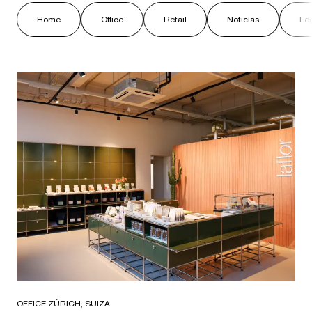
Home
Office
Retail
Noticias
Le
OFFICE
·
ZÚRICH, SUIZA