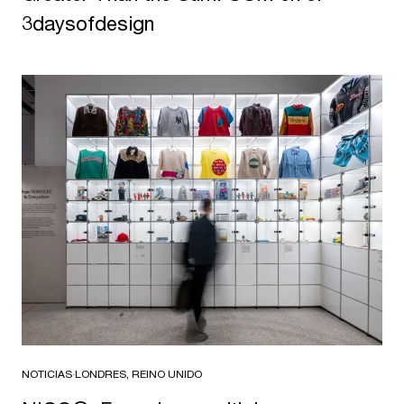
3daysofdesign
NOTICIAS
·
LONDRES, REINO UNIDO