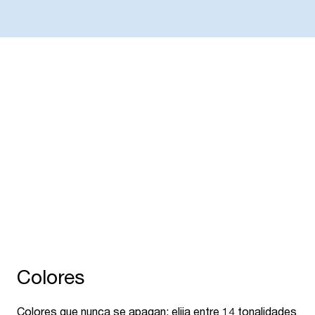
Versátil
R
Dé un toque de verde a su estantería, plante
¡R
hierbas en el carrito de la cocina, cree oasis de
to
bienestar en espacios públicos o embellezca la
pl
recepción de su oficina.
si
Colores
Colores que nunca se apagan: elija entre 14 tonalidades