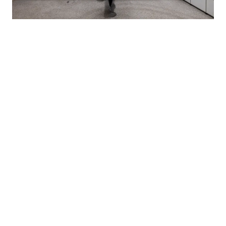
NOTICIAS
·
LONDRES, REINO UNIDO
NIGO®: From Japan with Love