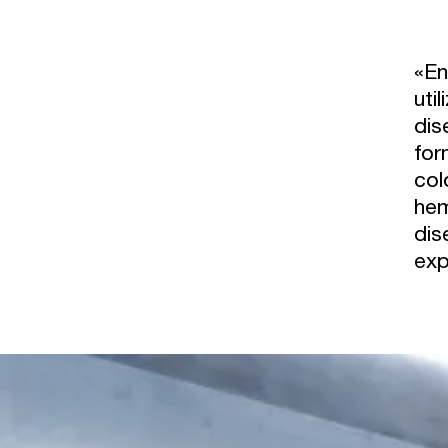
«En
uti
dis
for
col
hem
dis
exp