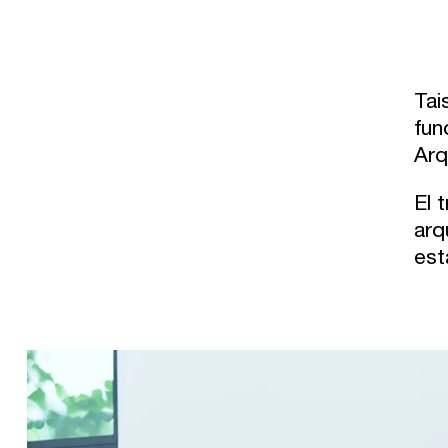
Tai
fun
Arq
El 
arq
est