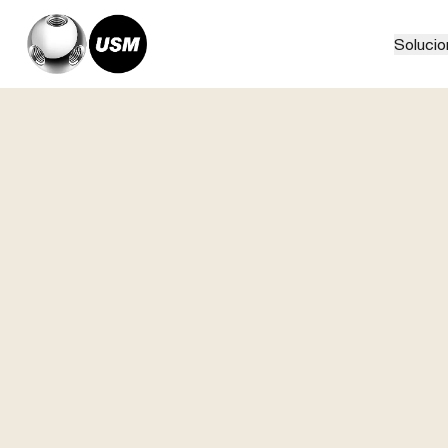
Solucio
Home
Relatos
Fukushima RDM Center, Japan