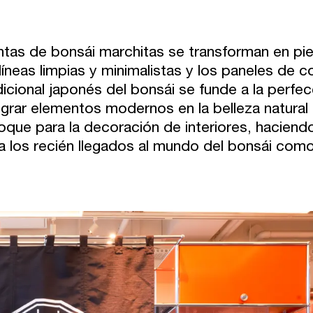
ntas de bonsái marchitas se transforman en piez
 líneas limpias y minimalistas y los paneles de c
dicional japonés del bonsái se funde a la perf
egrar elementos modernos en la belleza natura
oque para la decoración de interiores, haciend
a los recién llegados al mundo del bonsái com