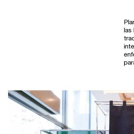
Pla
las
tra
int
enf
par