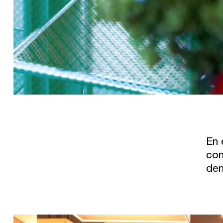
En 
com
dem