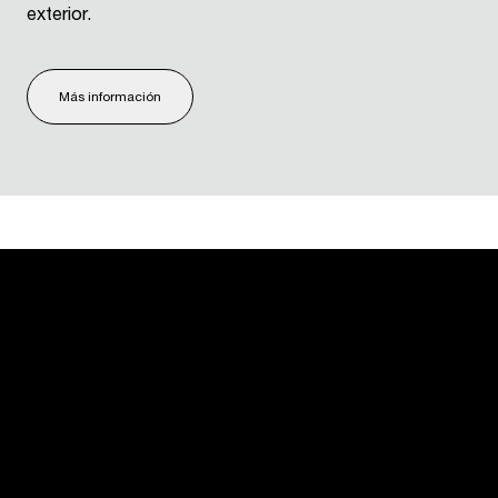
exterior.
Más información
USM U. Schärer Söhne AG
Thunstrasse 55
3110 Münsingen, Suiza