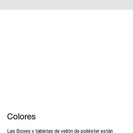
Apilable
Ve
La USM Inos Box está hecha de vellón de
Si
poliéster suave. Su cubierta garantiza el
in
apilamiento y puede utilizarse como bandeja para
gu
servir o como lugar de almacenamiento en el
pr
mueble.
ha
Colores
Las Boxes y tabletas de vellón de poliéster están