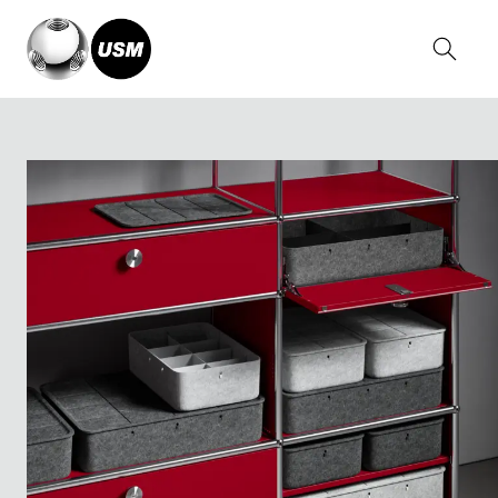
Home
Colecciones
USM Accesorios
Caja USM Inos