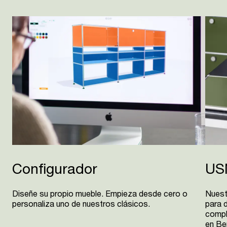
Configurador
US
Diseñe su propio mueble. Empieza desde cero o
Nuest
personaliza uno de nuestros clásicos.
para 
compl
en Be