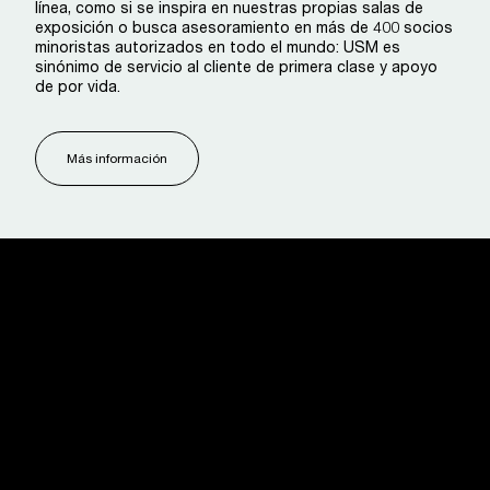
línea, como si se inspira en nuestras propias salas de
exposición o busca asesoramiento en más de 400 socios
minoristas autorizados en todo el mundo: USM es
sinónimo de servicio al cliente de primera clase y apoyo
de por vida.
Más información
USM U. Schärer Söhne AG
Thunstrasse 55
3110 Münsingen, Suiza
+41 31 720 72 72