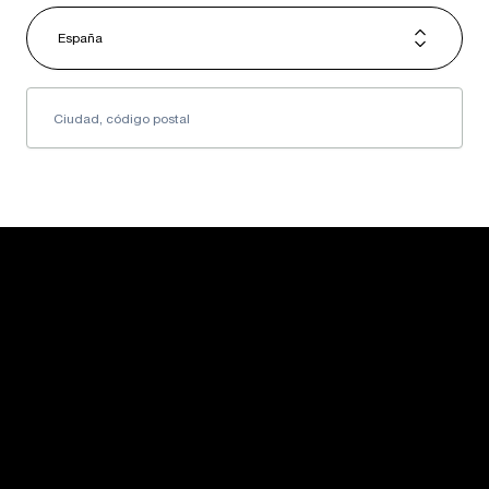
España
USM U. Schärer Söhne AG
Thunstrasse 55
3110 Münsingen, Suiza
+41 31 720 72 72