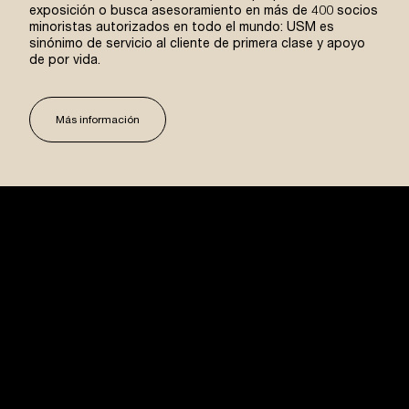
exposición o busca asesoramiento en más de 400 socios
minoristas autorizados en todo el mundo: USM es
sinónimo de servicio al cliente de primera clase y apoyo
de por vida.
Más información
USM U. Schärer Söhne AG
Thunstrasse 55
3110 Münsingen, Suiza
+41 31 720 72 72