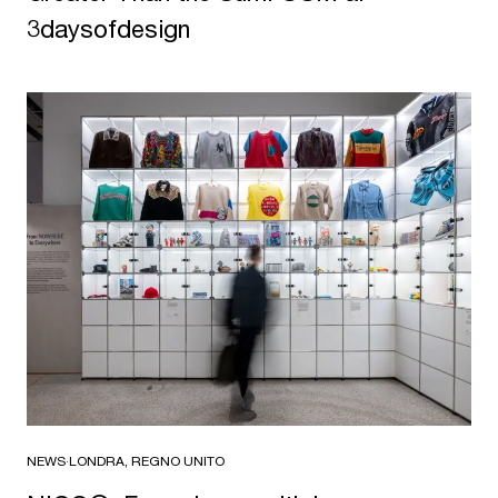
3daysofdesign
NEWS
·
LONDRA, REGNO UNITO