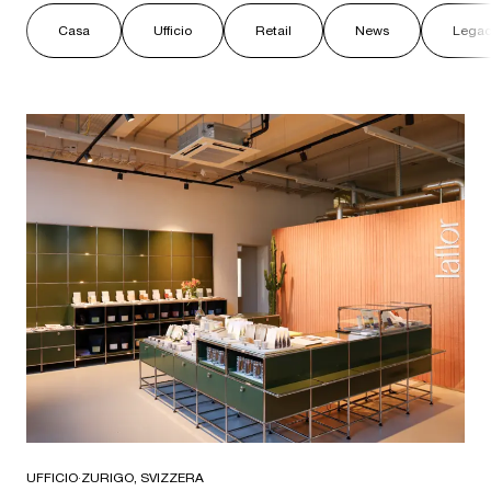
Casa
Ufficio
Retail
News
Legac
UFFICIO
·
ZURIGO, SVIZZERA