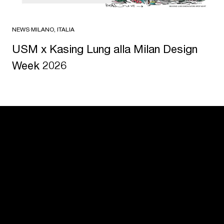
NEWS
·
MILANO, ITALIA
USM x Kasing Lung alla Milan Design
Week 2026
USM U. Schärer Söhne AG
Thunstrasse 55
3110 Münsingen, Svizzera
+41 31 720 72 72