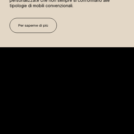
personalizzate che non sempre si conformano alle
tipologie di mobili convenzionali.
Per saperne di più
USM U. Schärer Söhne AG
Thunstrasse 55
3110 Münsingen, Svizzera
+41 31 720 72 72