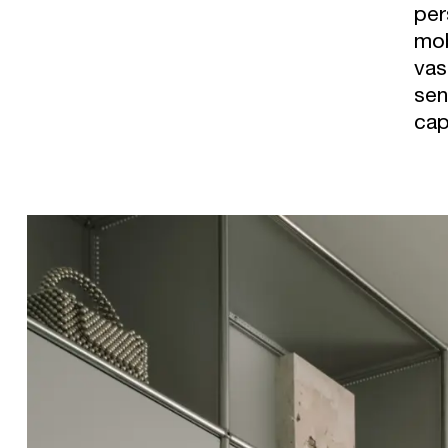
per
mob
vas
sen
cap