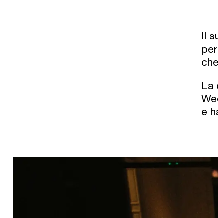
Il 
per
che
La 
Wee
e h