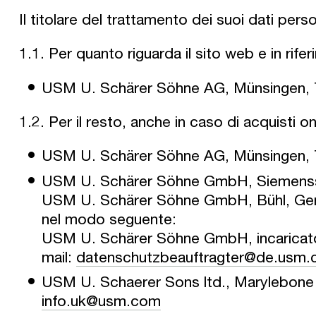
Il titolare del trattamento dei suoi dati perso
1.1. Per quanto riguarda il sito web e in rife
USM U. Schärer Söhne AG, Münsingen, T
1.2. Per il resto, anche in caso di acquisti o
USM U. Schärer Söhne AG, Münsingen, T
USM U. Schärer Söhne GmbH, Siemensst
USM U. Schärer Söhne GmbH, Bühl, Germa
nel modo seguente:
USM U. Schärer Söhne GmbH, incaricato 
mail:
datenschutzbeauftragter@de.usm
USM U. Schaerer Sons ltd., Marylebone
info.uk@usm.com