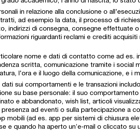
uo grado accademico, l’anno di nascita, lo stato c
ersonali in relazione alla conclusione o all'esecu
tratti, ad esempio la data, il processo di richies
o, indirizzi di consegna, consegne effettuate o f
mazioni riguardanti reclami e crediti acquisiti
rticolare nome e dati di contatto come ad es. in
denza scritta, comunicazione tramite i social me
atura, l'ora e il luogo della comunicazione, e i
i dati sui comportamenti e le transazioni inclu
zione su base personale: il suo comportamento d
ato e abbandonato, wish list, articoli visualizzati
a presenza ad eventi o sulla partecipazione a con
app mobili (ad es. app per sistemi di chiusura ele
e e quando ha aperto un’e-mail o cliccato su un