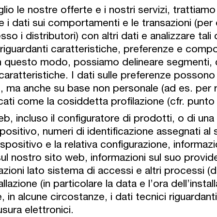
io le nostre offerte e i nostri servizi, trattiamo
e i dati sui comportamenti e le transazioni (per
esso i distributori) con altri dati e analizzare t
 riguardanti caratteristiche, preferenze e comp
i. In questo modo, possiamo delineare segmenti
caratteristiche. I dati sulle preferenze possono
a), ma anche su base non personale (ad es. per r
ti come la cosiddetta profilazione (cfr. punto 
web, incluso il configuratore di prodotti, o di una
spositivo, numeri di identificazione assegnati a
 dispositivo e la relativa configurazione, inform
sul nostro sito web, informazioni sul suo provid
azioni lato sistema di accessi e altri processi (d
allazione (in particolare la data e l’ora dell’instal
 in alcune circostanze, i dati tecnici riguardanti
usura elettronici.