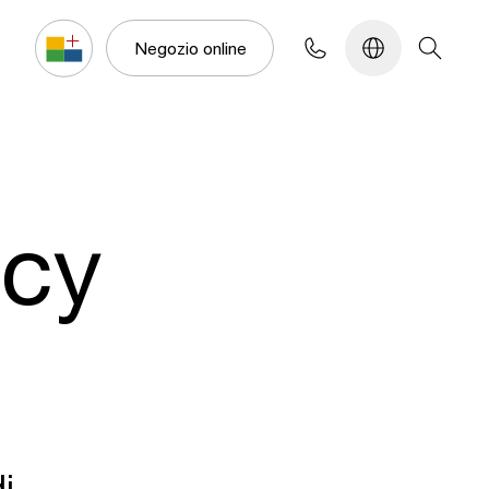
Configuratore
Negozio online
acy
i