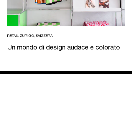
RETAIL
·
ZURIGO, SVIZZERA
Un mondo di design audace e colorato
USM U. Schärer Söhne AG
Thunstrasse 55
3110 Münsingen, Svizzera