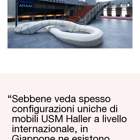
“
Sebbene veda spesso
confi­gura­zioni uniche di
mobili USM Haller a livello
inter­nazio­nale, in
Giappone ne esistono