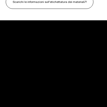
Scarichi le informazioni sull'etichettatura dei materiali
USM U. Schärer Söhne AG
Thunstrasse 55
3110 Münsingen, Svizzera
+41 31 720 72 72
Negozio online
Configuratore