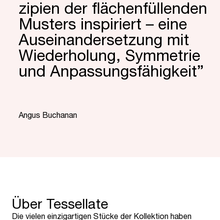
zipien der flächen­füllenden
Musters inspi­riert – eine
Ausein­ander­setzung mit
Wieder­holung, Symmetrie
und Anpas­sungs­fähig­keit”
“
Angus Buchanan
Über Tessellate
Die vielen einzigartigen Stücke der Kollektion haben