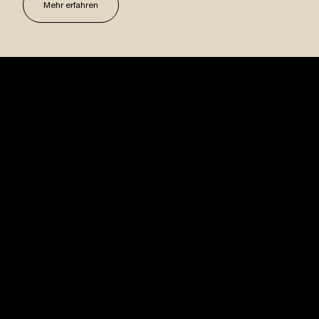
Mehr erfahren
USM U. Schärer Söhne AG
Thunstrasse 55
3110 Münsingen, Schweiz
+41 31 720 72 72
Online Shop
Konfigurator