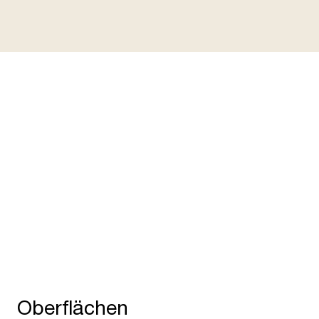
Vorteile
Spezifikationen
Inspirationen
Zeitlos puristisch
H
Vor über 60 Jahren entworfen, ist der USM Haller
El
Tisch noch heute von zeitloser Eleganz. Mit
Ar
reduzierter Formensprache und seinen Massen
Zu
harmoniert er perfekt mit dem gleichnamigen
di
Möbelbausystem.
Ih
Oberflächen