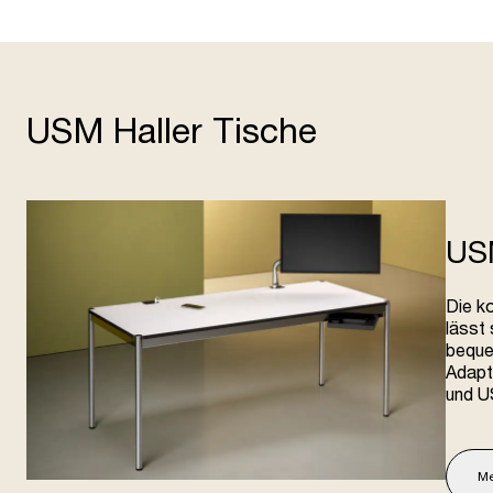
USM Haller Tische
US
Die k
lässt
beque
Adapt
und U
Me