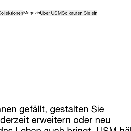
Magazin
ollektionen
Über USM
So kaufen Sie ein
en gefällt, gestalten Sie
ederzeit erweitern oder neu
das Leben auch bringt, USM häl