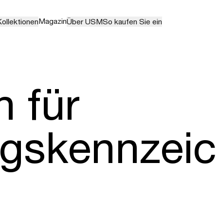
Magazin
ollektionen
Über USM
So kaufen Sie ein
n für
gskennzei