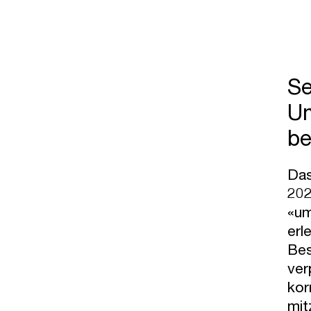
Se
Um
be
Das
202
«um
erl
Bes
ver
kor
mit