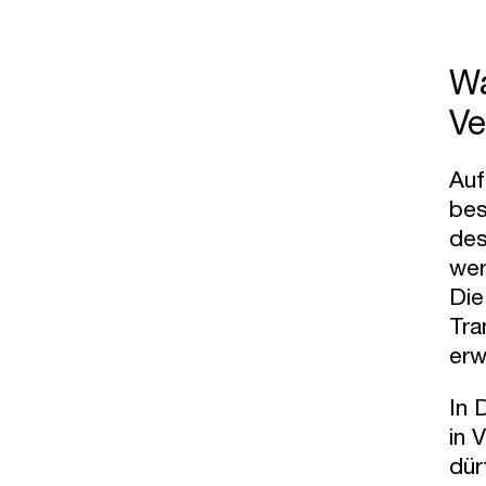
Wa
Ve
Auf
bes
des
wer
Die
Tra
erw
In 
in 
dür