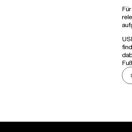
Für
rel
auf
USM
fin
dab
Fuß