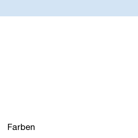
Vielseitig
N
Begrünen Sie Ihr Bücherregal, pflanzen Sie
Be
Kräuter im Küchenwagen, schaffen Sie blühende
Ne
Wohlfühloasen im öffentlichen Raum oder
Pf
verschönern Sie den Empfang in Ihrem Büro.
US
Farben