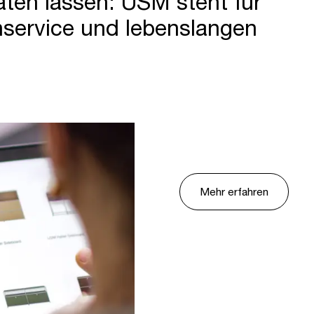
ten lassen: USM steht für
nservice und lebenslangen
Mehr erfahren