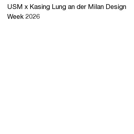
USM x Kasing Lung an der Milan Design
Week 2026
USM U. Schärer Söhne AG
Thunstrasse 55
3110 Münsingen, Schweiz
+41 31 720 72 72