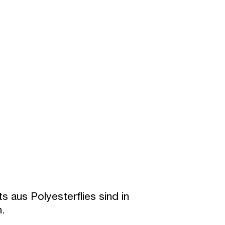
atzsparend
 Masse der USM Inos Boxen sind
imal auf das Möbelbausystem USM
ler abgestimmt und fügen sich
ekt in die Möbel ein – und auch
instehend sehen sie ästhetisch aus.
 aus Polyesterflies sind in
h.