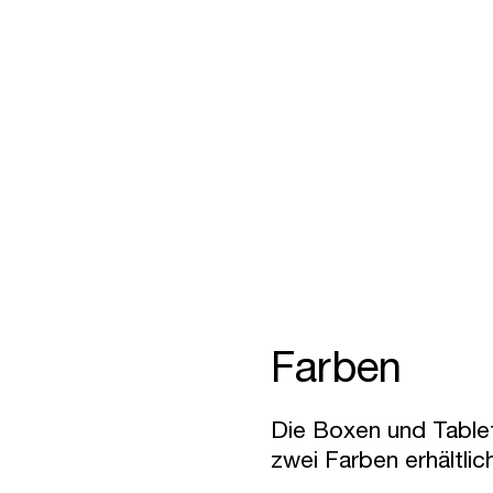
Vielseitig
Pl
Auf Wunsch lässt sich jede Box mit
Die
Metalleinsätzen individuell unterteilen.
opt
Zur Aufbewahrung von Kleinutensilien,
Hal
Essbesteck, Kosmetik, von der
perf
Garderobe bis ins Kinderzimmer.
alle
Farben
Die Boxen und Tablets
zwei Farben erhältlic