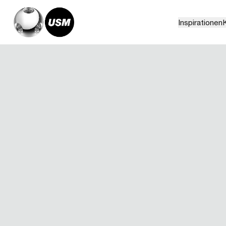
Inspirationen
K
Home
Kollektionen
USM Zubehör
USM Inos Box