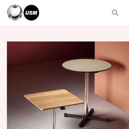
Home
Kollektionen
USM Kitos Tische
USM Kitos E freistehend