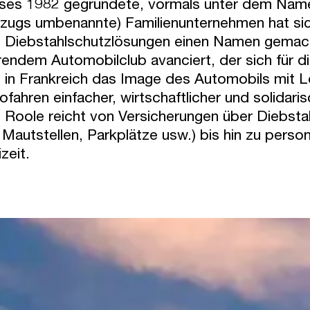
ses 1982 gegründete, vormals unter dem Namen 
ugs umbenannte) Familienunternehmen hat sich
 Diebstahlschutzlösungen einen Namen gemacht.
rendem Automobilclub avanciert, der sich für di
 in Frankreich das Image des Automobils mit L
ofahren einfacher, wirtschaftlicher und solidar
 Roole reicht von Versicherungen über Diebst
r Mautstellen, Parkplätze usw.) bis hin zu pers
izeit.