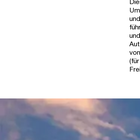
Die
Umz
und
füh
und
Aut
von
(fü
Fre