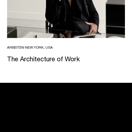
ARBEITEN
·
NEW YORK, USA
The Architecture of Work
USM U. Schärer Söhne AG
Thunstrasse 55