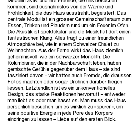
Medellin aktiv, und ihre Freunde, die uns besuchen
kommen, sind ausnahmslos von der Wärme und
Fröhlichkeit, die das Haus ausstrahlt, begeistert. Das
zentrale Modul ist ein grosser Gemeinschaftsraum zum
Essen, Trinken und Plaudern rund um ein Feuer im Ofen.
Die Akustik ist spektakulär, und die Musik hat dort einen
fantastischen Klang. Alles trägt zu einer freundlichen
Atmosphäre bei, wie in einem Schweizer Chalet zu
Weihnachten. Aus der Ferne wirkt das Haus ziemlich
geheimnisvoll, wie ein schwarzer Monolith. Die
Kolumbianer, die in der Nachbarschaft leben, haben
gemischte Gefühle gegenüber dem Haus – sie sind
fasziniert davon – wir hatten auch Fremde, die draussen
Fotos machten oder sogar Drohnen darüber fliegen
liessen. Letztendlich ist es ein unkonventionelles
Design, das starke Reaktionen hervorruft – entweder
man liebt es oder man hasst es. Man muss das Haus
persönlich besuchen, um es wirklich zu «spüren», um
seine positive Energie in jede Pore des Körpers
eindringen zu lassen – Liebe auf den ersten Blick.