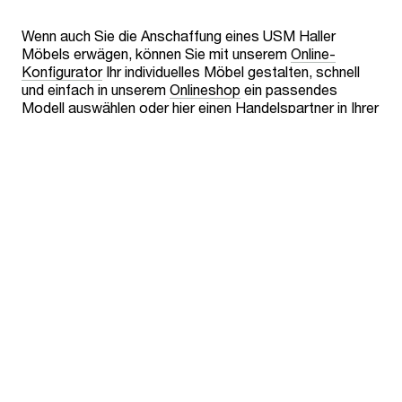
Wenn auch Sie die Anschaffung eines USM Haller
Möbels erwägen, können Sie mit unserem
Online-
Konfigurator
Ihr individuelles Möbel gestalten, schnell
und einfach in unserem
Onlineshop
ein passendes
Modell auswählen oder hier einen
Handelspartner
in Ihrer
Nähe finden.
Eigenes Design starten
Handelspartner finden
Online Shop
Ähnliche Artikel
Alle anzeigen