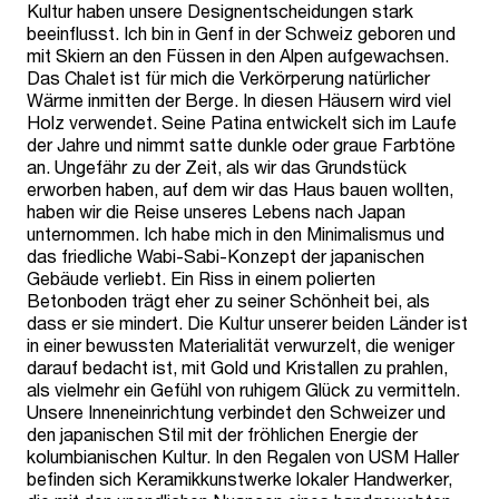
Kultur haben unsere Designentscheidungen stark
beeinflusst. Ich bin in Genf in der Schweiz geboren und
mit Skiern an den Füssen in den Alpen aufgewachsen.
Das Chalet ist für mich die Verkörperung natürlicher
Wärme inmitten der Berge. In diesen Häusern wird viel
Holz verwendet. Seine Patina entwickelt sich im Laufe
der Jahre und nimmt satte dunkle oder graue Farbtöne
an. Ungefähr zu der Zeit, als wir das Grundstück
erworben haben, auf dem wir das Haus bauen wollten,
haben wir die Reise unseres Lebens nach Japan
unternommen. Ich habe mich in den Minimalismus und
das friedliche Wabi-Sabi-Konzept der japanischen
Gebäude verliebt. Ein Riss in einem polierten
Betonboden trägt eher zu seiner Schönheit bei, als
dass er sie mindert. Die Kultur unserer beiden Länder ist
in einer bewussten Materialität verwurzelt, die weniger
darauf bedacht ist, mit Gold und Kristallen zu prahlen,
als vielmehr ein Gefühl von ruhigem Glück zu vermitteln.
Unsere Inneneinrichtung verbindet den Schweizer und
den japanischen Stil mit der fröhlichen Energie der
kolumbianischen Kultur. In den Regalen von USM Haller
befinden sich Keramikkunstwerke lokaler Handwerker,