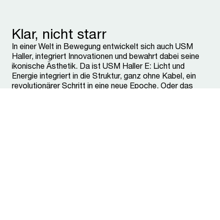
Klar, nicht starr
In einer Welt in Bewegung entwickelt sich auch USM
Haller, integriert Innovationen und bewahrt dabei seine
ikonische Ästhetik. Da ist USM Haller E: Licht und
Energie integriert in die Struktur, ganz ohne Kabel, ein
revolutionärer Schritt in eine neue Epoche. Oder das
USM Haller Schloss C, das elektromechanische
Schliesssystem, bedienbar per App. Es geht voran:
gemeinsam mit Designer:innen und Futurolog:innen, die
die DNA von USM Haller verinnerlicht haben.