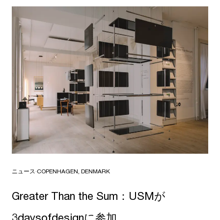
ニュース
·
COPENHAGEN, DENMARK
Greater Than the Sum：USMが
3daysofdesignに参加