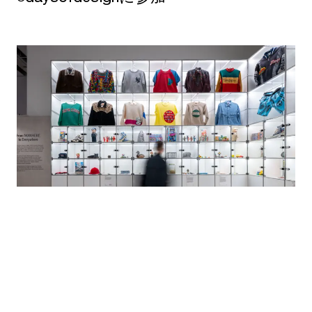
ニュース
·
LONDON, UNITED KINGDOM