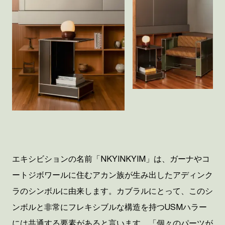
エキシビションの名前「
NKYINKYIM
」は、ガーナやコ
ートジボワールに住むアカン族が生み出したアディンク
ラのシンボルに由来します。カブラルにとって、このシ
ンボルと非常にフレキシブルな構造を持つ
USM
ハラー
には共通する要素があると言います。
「
個々のパーツが