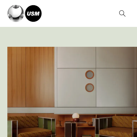
Home
Stories
USM x Armando Cabral NY