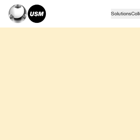
Solutions
Col
Home
Solutions
Living
Kids room