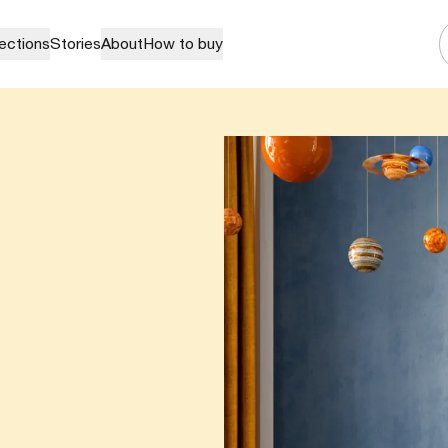
lections
Stories
About
How to buy