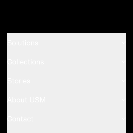
Solutions
Collections
ホーム
Stories
USMハラーシステム
オフィス
About USM
インスピレーション
USMハラーテーブル
応用事例
Contact
サステナビリティ
USMキトステーブル