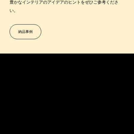
豊かなインテリアのアイデアのヒントをぜひご参考くださ
い。
納品事例
USM U. シェアラー・ソンズ株式会社
本社/ショールーム
〒100-0005東京都千代田区丸の内2-1-1
明治安田生命ビル1・2F