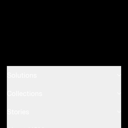
Solutions
Collections
ホーム
Stories
USMハラーシステム
オフィス