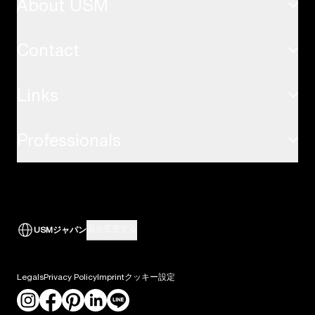
About USM
インスピレーション
USMハラーテーブル
応用事例
Contact
サステナビリティ
USMキトステーブル
Links
お問い合わせ
USMの価値観
USMプライバシーパネル
Professionals
airport.usm.com
FAQ
USMの歴史
USM アクセサリー
取引先へのサポート
the-omnia.com
ダウンロード
USMのサービス
すべて表示
国を変更する
USMジャパン
建築家・デザインプロフェッショナルの方
ニュース
Legals
Privacy Policy
Imprint
クッキー設定
採用情報