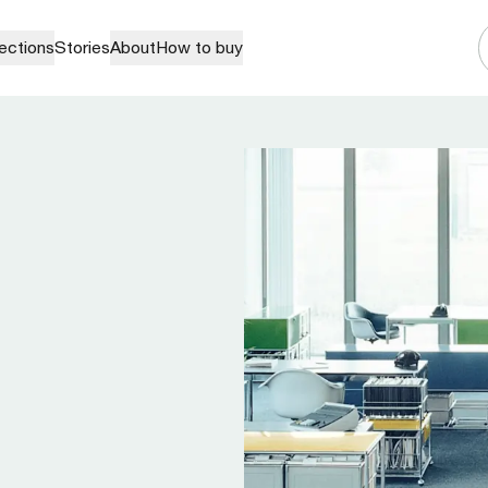
lections
Stories
About
How to buy