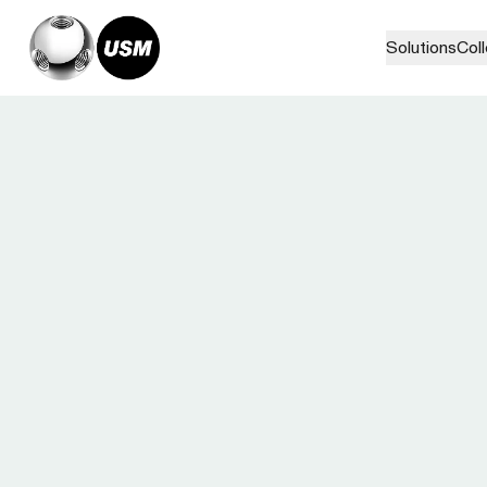
Solutions
Col
Home
About
Our Story