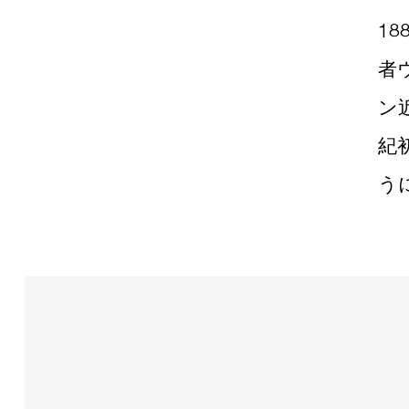
1
者
ン
紀
う