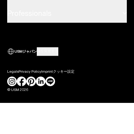
Professionals
airport.usm.com
FAQ
USMの歴史
USM アクセサリー
取引先へのサポート
the-omnia.com
ダウンロード
USMのサービス
すべて表示
国を変更する
USMジャパン
建築家・デザインプロフェッショナルの方
ニュース
Legals
Privacy Policy
Imprint
クッキー設定
採用情報
© USM 2026
プレス