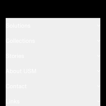
Solutions
Collections
ホーム
Stories
USMハラーシステム
オフィス
About USM
インスピレーション
USMハラーテーブル
応用事例
Contact
サステナビリティ
USMキトステーブル
Links
お問い合わせ
USMの価値観
USMプライバシーパネル