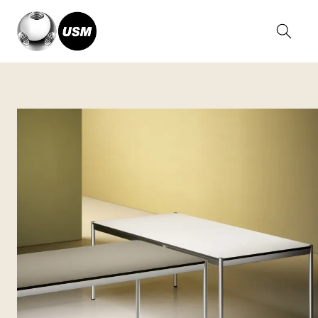
Home
Collections
USM Haller Table
USM Haller Classic