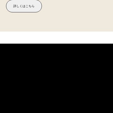
詳しくはこちら
USM U. シェアラー・ソンズ株式会社
本社/ショールーム
〒100-0005東京都千代田区丸の内2-1-1
明治安田生命ビル1・2F