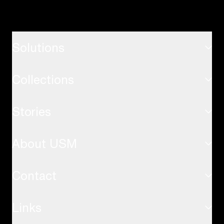
Solutions
Collections
ホーム
Stories
USMハラーシステム
オフィス
About USM
インスピレーション
USMハラーテーブル
応用事例
Contact
サステナビリティ
USMキトステーブル
Links
お問い合わせ
USMの価値観
USMプライバシーパネル