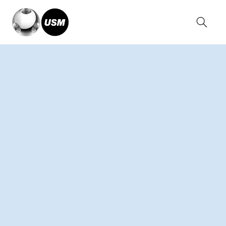
Home
Collections
USM Haller System
USM Haller Soft Panel