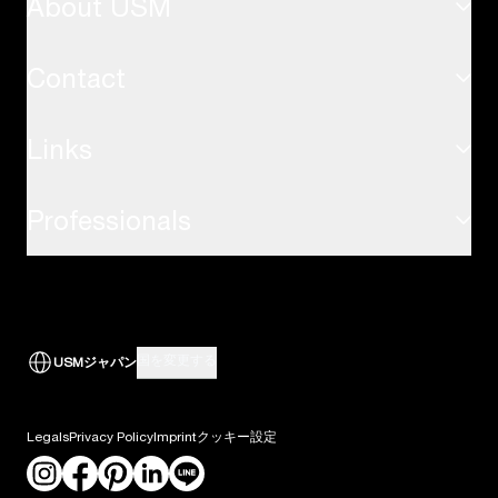
About USM
インスピレーション
USMハラーテーブル
応用事例
Contact
サステナビリティ
USMキトステーブル
Links
お問い合わせ
USMの価値観
USMプライバシーパネル
Professionals
airport.usm.com
FAQ
USMの歴史
USM アクセサリー
取引先へのサポート
the-omnia.com
ダウンロード
USMのサービス
すべて表示
国を変更する
USMジャパン
建築家・デザインプロフェッショナルの方
ニュース
Legals
Privacy Policy
Imprint
クッキー設定
採用情報