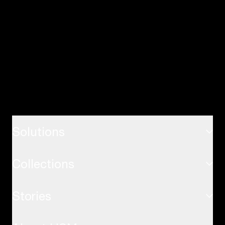
Solutions
Collections
ホーム
Stories
USMハラーシステム
オフィス