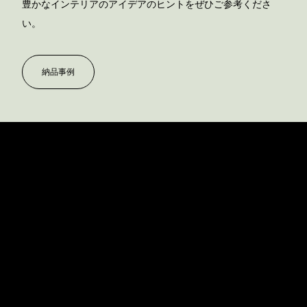
豊かなインテリアのアイデアのヒントをぜひご参考くださ
い。
納品事例
USM U. シェアラー・ソンズ株式会社
本社/ショールーム
〒100-0005東京都千代田区丸の内2-1-1
明治安田生命ビル1・2F