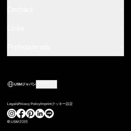
Contact
サステナビリティ
USMキトステーブル
Links
お問い合わせ
USMの価値観
USMプライバシーパネル
Professionals
airport.usm.com
FAQ
USMの歴史
USM アクセサリー
取引先へのサポート
the-omnia.com
ダウンロード
USMのサービス
すべて表示
国を変更する
USMジャパン
建築家・デザインプロフェッショナルの方
ニュース
Legals
Privacy Policy
Imprint
クッキー設定
採用情報
© USM 2026
プレス