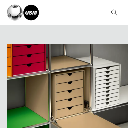
Home
Collections
USM Accessories
USM Inos Drawer Set