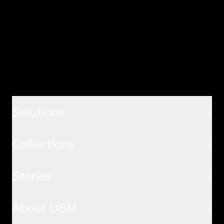
Solutions
Collections
ホーム
Stories
USMハラーシステム
オフィス
About USM
インスピレーション
USMハラーテーブル
応用事例