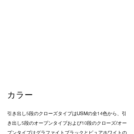
アクセントカラー
U
USMハラーと同じ14色のカラーバリエーションがあ
ユ
り、空間のアクセントとしても取り入れることがで
効
きます。
す
カラー
引き出し5段のクローズタイプはUSMの全14色から、引
き出し5段のオープンタイプおよび10段のクローズ/オー
プンタイプはグラファイトブラックとピュアホワイトの