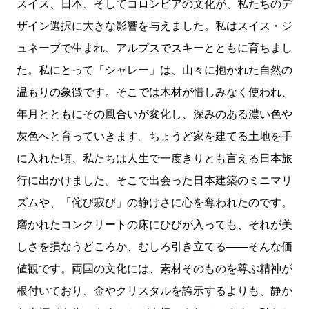
スイス、日本、そしてコロンビアの文化が、私たちのデ
ザイン選択に大きな影響を与えました。私はスイス・ジ
ュネーブで生まれ、アルプスでスキーとともに育ちまし
た。私にとって「シャレー」は、山々に抱かれた自然の
温もりの象徴です。そこでは木材が惜しみなく使われ、
年月とともにその風合いが変化し、深みのある濃い色や
灰色へと育っていきます。ちょうど家を建てる土地を手
に入れた頃、私たちは人生で一度きりとも言える日本旅
行に出かけました。そこで出会った日本建築のミニマリ
ズムや、「侘び寂び」の静けさに心を奪われたのです。
磨かれたコンクリートの床にひびが入っても、それが美
しさを損なうどころか、むしろ引き立てる――そんな価
値観です。両国の文化には、素材そのものを尊ぶ精神が
根付いており、金やクリスタルを誇示するよりも、静か