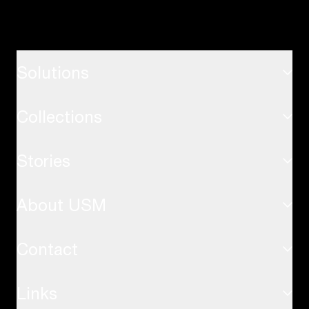
Solutions
Collections
ホーム
Stories
USMハラーシステム
オフィス
About USM
インスピレーション
USMハラーテーブル
応用事例
Contact
サステナビリティ
USMキトステーブル
Links
お問い合わせ
USMの価値観
USMプライバシーパネル