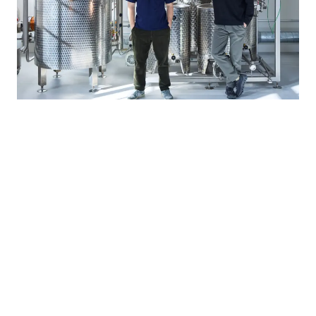
BOUTIQUES
·
ZURICH, SUISSE
Né du hasard