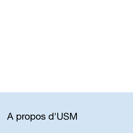
D
Le
Esthétique intemporelle
tr
Inventé par l’architecte visionnaire Fritz Haller au
l’
début des années 1960, le système USM Haller se
vo
caractérise par un design intemporel
fo
mondialement reconnu qui met en valeur
se
l’architecture des bâtiments.
pr
A propos d'USM