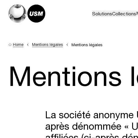
Solutions
Collections
Home
Mentions légales
Mentions légales
Mentions l
La société anonyme 
après dénommée « US
affiliées (ci-après 