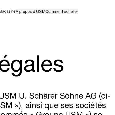
Magazine
A propos d’USM
Comment acheter
égales
USM U. Schärer Söhne AG (ci-
M »), ainsi que ses sociétés
dénommés « Groupe USM ») se