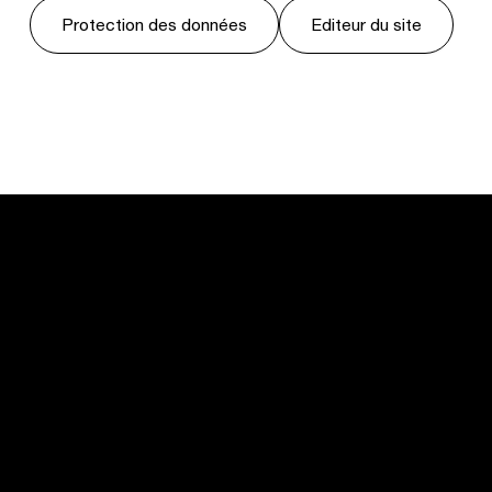
Protection des données
Editeur du site
USM U. Schärer Fils SA, Showroom
23, rue de Bourgogne
75007 Paris, France