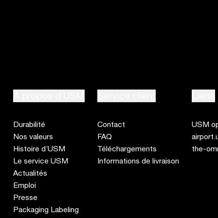
Visiter un showroom
e
A propos d’USM
Service client
Liens
Durabilité
Contact
USM op
Nos valeurs
FAQ
airport
Histoire d’USM
Téléchargements
the-om
Le service USM
Informations de livraison
Actualités
Emploi
Presse
Packaging Labeling