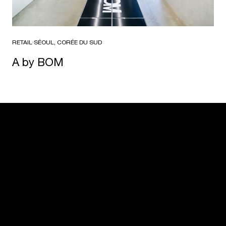
RETAIL
·
SÉOUL, CORÉE DU SUD
A by BOM
USM U. Schärer Söhne AG
Thunstrasse 55
3110 Münsingen, Suisse
+41 31 720 72 72