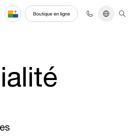
Configurateur
Boutique en ligne
alité
les