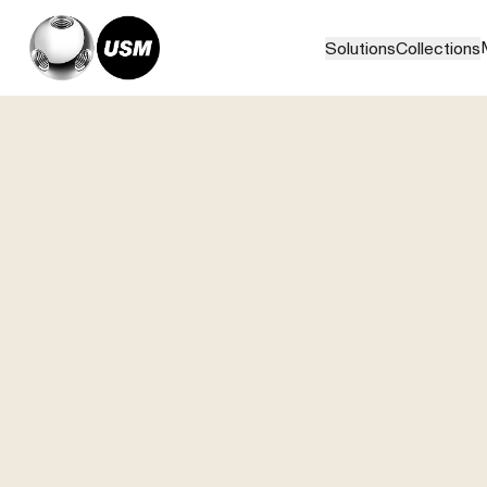
Solutions
Collections
Home
Collections
Tables USM Haller
Table USM Haller C